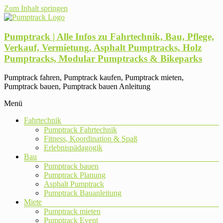
Zum Inhalt springen
Pumptrack | Alle Infos zu Fahrtechnik, Bau, Pflege,
Verkauf, Vermietung, Asphalt Pumptracks, Holz
Pumptracks, Modular Pumptracks & Bikeparks
Pumptrack fahren, Pumptrack kaufen, Pumptrack mieten,
Pumptrack bauen, Pumptrack bauen Anleitung
Menü
Fahrtechnik
Pumptrack Fahrtechnik
Fitness, Koordination & Spaß
Erlebnispädagogik
Bau
Pumptrack bauen
Pumptrack Planung
Asphalt Pumptrack
Pumptrack Bauanleitung
Miete
Pumptrack mieten
Pumptrack Event