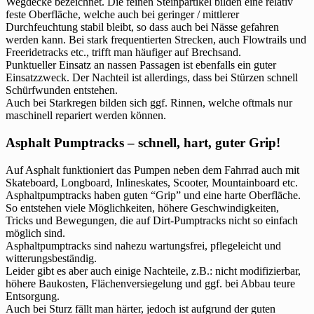
Wegdecke bezeichnet. Die feinen Steinpartikel bilden eine relativ
feste Oberfläche, welche auch bei geringer / mittlerer
Durchfeuchtung stabil bleibt, so dass auch bei Nässe gefahren
werden kann. Bei stark frequentierten Strecken, auch Flowtrails und
Freeridetracks etc., trifft man häufiger auf Brechsand.
Punktueller Einsatz an nassen Passagen ist ebenfalls ein guter
Einsatzzweck. Der Nachteil ist allerdings, dass bei Stürzen schnell
Schürfwunden entstehen.
Auch bei Starkregen bilden sich ggf. Rinnen, welche oftmals nur
maschinell repariert werden können.
Asphalt Pumptracks – schnell, hart, guter Grip!
Auf Asphalt funktioniert das Pumpen neben dem Fahrrad auch mit
Skateboard, Longboard, Inlineskates, Scooter, Mountainboard etc.
Asphaltpumptracks haben guten “Grip” und eine harte Oberfläche.
So entstehen viele Möglichkeiten, höhere Geschwindigkeiten,
Tricks und Bewegungen, die auf Dirt-Pumptracks nicht so einfach
möglich sind.
Asphaltpumptracks sind nahezu wartungsfrei, pflegeleicht und
witterungsbeständig.
Leider gibt es aber auch einige Nachteile, z.B.: nicht modifizierbar,
höhere Baukosten, Flächenversiegelung und ggf. bei Abbau teure
Entsorgung.
Auch bei Sturz fällt man härter, jedoch ist aufgrund der guten