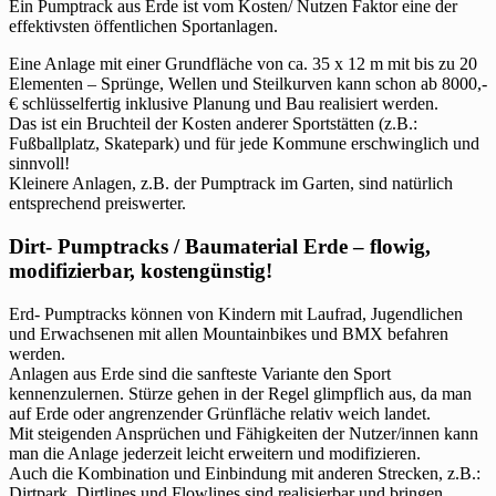
Ein Pumptrack aus Erde ist vom Kosten/ Nutzen Faktor eine der
effektivsten öffentlichen Sportanlagen.
Eine Anlage mit einer Grundfläche von ca. 35 x 12 m mit bis zu 20
Elementen – Sprünge, Wellen und Steilkurven kann schon ab 8000,-
€ schlüsselfertig inklusive Planung und Bau realisiert werden.
Das ist ein Bruchteil der Kosten anderer Sportstätten (z.B.:
Fußballplatz, Skatepark) und für jede Kommune erschwinglich und
sinnvoll!
Kleinere Anlagen, z.B. der Pumptrack im Garten, sind natürlich
entsprechend preiswerter.
Dirt- Pumptracks / Baumaterial Erde – flowig,
modifizierbar, kostengünstig!
Erd- Pumptracks können von Kindern mit Laufrad, Jugendlichen
und Erwachsenen mit allen Mountainbikes und BMX befahren
werden.
Anlagen aus Erde sind die sanfteste Variante den Sport
kennenzulernen. Stürze gehen in der Regel glimpflich aus, da man
auf Erde oder angrenzender Grünfläche relativ weich landet.
Mit steigenden Ansprüchen und Fähigkeiten der Nutzer/innen kann
man die Anlage jederzeit leicht erweitern und modifizieren.
Auch die Kombination und Einbindung mit anderen Strecken, z.B.:
Dirtpark, Dirtlines und Flowlines sind realisierbar und bringen