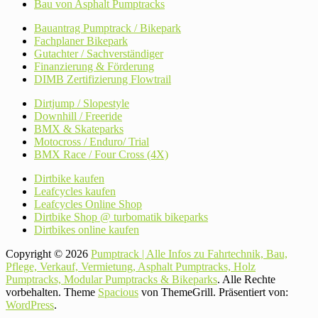
Bau von Asphalt Pumptracks
Bauantrag Pumptrack / Bikepark
Fachplaner Bikepark
Gutachter / Sachverständiger
Finanzierung & Förderung
DIMB Zertifizierung Flowtrail
Dirtjump / Slopestyle
Downhill / Freeride
BMX & Skateparks
Motocross / Enduro/ Trial
BMX Race / Four Cross (4X)
Dirtbike kaufen
Leafcycles kaufen
Leafcycles Online Shop
Dirtbike Shop @ turbomatik bikeparks
Dirtbikes online kaufen
Copyright © 2026
Pumptrack | Alle Infos zu Fahrtechnik, Bau,
Pflege, Verkauf, Vermietung, Asphalt Pumptracks, Holz
Pumptracks, Modular Pumptracks & Bikeparks
. Alle Rechte
vorbehalten. Theme
Spacious
von ThemeGrill. Präsentiert von:
WordPress
.