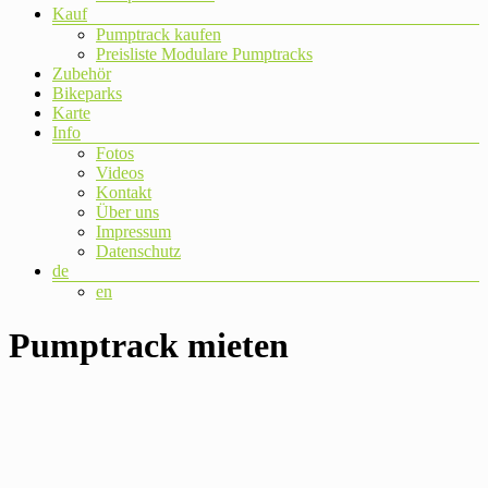
Kauf
Pumptrack kaufen
Preisliste Modulare Pumptracks
Zubehör
Bikeparks
Karte
Info
Fotos
Videos
Kontakt
Über uns
Impressum
Datenschutz
de
en
Pumptrack mieten