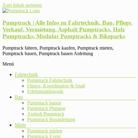
Zum Inhalt springen
Pumptrack | Alle Infos zu Fahrtechnik, Bau, Pflege,
Verkauf, Vermietung, Asphalt Pumptracks, Holz
Pumptracks, Modular Pumptracks & Bikeparks
Pumptrack fahren, Pumptrack kaufen, Pumptrack mieten,
Pumptrack bauen, Pumptrack bauen Anleitung
Menü
Fahrtechnik
Pumptrack Fahrtechnik
Fitness, Koordination & Spaß
Erlebnispädagogik
Bau
Pumptrack bauen
Pumptrack Planung
Asphalt Pumptrack
Pumptrack Bauanleitung
Miete
Pumptrack mieten
Pumptrack Event