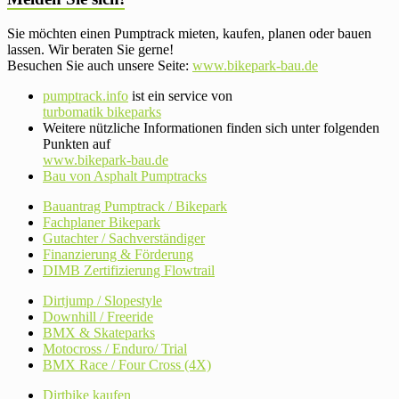
Sie möchten einen Pumptrack mieten, kaufen, planen oder bauen
lassen. Wir beraten Sie gerne!
Besuchen Sie auch unsere Seite:
www.bikepark-bau.de
pumptrack.info
ist ein service von
turbomatik bikeparks
Weitere nützliche Informationen finden sich unter folgenden
Punkten auf
www.bikepark-bau.de
Bau von Asphalt Pumptracks
Bauantrag Pumptrack / Bikepark
Fachplaner Bikepark
Gutachter / Sachverständiger
Finanzierung & Förderung
DIMB Zertifizierung Flowtrail
Dirtjump / Slopestyle
Downhill / Freeride
BMX & Skateparks
Motocross / Enduro/ Trial
BMX Race / Four Cross (4X)
Dirtbike kaufen